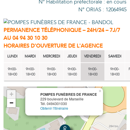
N° Habilitation préfectorale : en cours
N° ORIAS : 12064945
PERMANENCE TÉLÉPHONIQUE – 24H/24 – 7J/7
AU
04 94 30 10 30
HORAIRES D'OUVERTURE DE L'AGENCE
LUNDI
MARDI
MERCREDI
JEUDI
VENDREDI
SAMEDI
9H00-
9H00-
9H00-
9H00-
9H00-
9H00-
18H00
18H00
18H00
18H00
18H00
18H00
×
+
POMPES FUNÈBRES DE FRANCE
229 boulevard de Marseille
−
Tél. 0494301030
Obtenir l'itinéraire